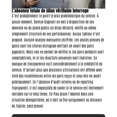
L’absence totale de bilan vérifiable interroge
C’est probablement le point le plus problématique du service. À
aucun moment, Service Gagnant ne met à disposition de ses
abonnés ou du grand public un bilan détaillé, vérifié ou même
simplement structuré de ses performances. Aucun tableur n’est
proposé. Aucune analyse mensuelle chiffrée. Les seules preuves de
gains sont les stories Instagram mettant en avant des paris
gagnants. Mais rien ne permet de vérifier si les paris perdants sont
comptabilisés, ni si les résultats annoncés sont réalistes. Ce
manque de transparence nuit considérablement à la crédibilité du
service. D’autant plus que plusieurs utilisateurs ont affirmé avoir
noté des incohérences entre les paris reçus et ceux mis en avant
publiquement. En l’absence d’audit externe ou de reporting
transparent, il est impossible de savoir si le service est réellement
rentable sur le long terme. Ce flou place l’abonné dans une
situation déséquilibrée, où il doit se fier uniquement au discours
du tipster, sans preuve.