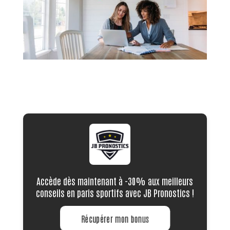
Accède dès maintenant à -30% aux meilleurs
conseils en paris sportifs avec JB Pronostics !
Récupérer mon bonus