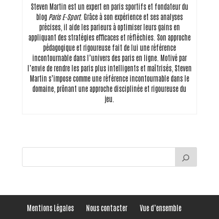
Steven Martin est un expert en paris sportifs et fondateur du
blog
Paris E-Sport
. Grâce à son expérience et ses analyses
précises, il aide les parieurs à optimiser leurs gains en
appliquant des stratégies efficaces et réfléchies. Son approche
pédagogique et rigoureuse fait de lui une référence
incontournable dans l’univers des paris en ligne. Motivé par
l’envie de rendre les paris plus intelligents et maîtrisés, Steven
Martin s’impose comme une référence incontournable dans le
domaine, prônant une approche disciplinée et rigoureuse du
jeu.
Reçois un pronostic gratuit dans ta boite mail tous les
samedis ! 🔥
Mentions Légales
Nous contacter
Vue d’ensemble