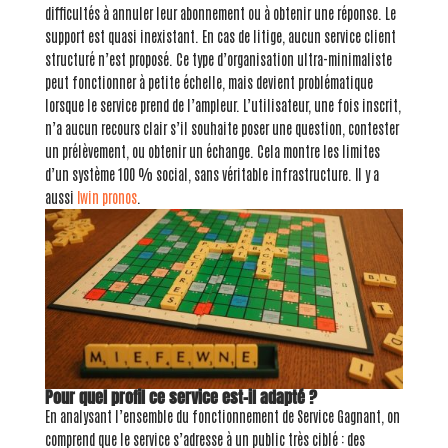
difficultés à annuler leur abonnement ou à obtenir une réponse. Le
support est quasi inexistant. En cas de litige, aucun service client
structuré n’est proposé. Ce type d’organisation ultra-minimaliste
peut fonctionner à petite échelle, mais devient problématique
lorsque le service prend de l’ampleur. L’utilisateur, une fois inscrit,
n’a aucun recours clair s’il souhaite poser une question, contester
un prélèvement, ou obtenir un échange. Cela montre les limites
d’un système 100 % social, sans véritable infrastructure. Il y a
aussi
Iwin pronos
.
Pour quel profil ce service est-il adapté ?
En analysant l’ensemble du fonctionnement de Service Gagnant, on
comprend que le service s’adresse à un public très ciblé : des