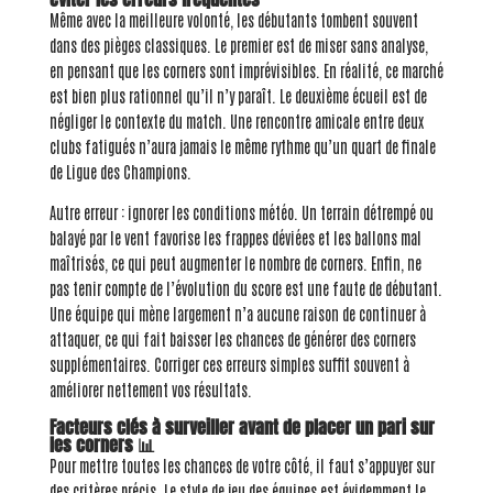
Même avec la meilleure volonté, les débutants tombent souvent
dans des pièges classiques. Le premier est de miser sans analyse,
en pensant que les corners sont imprévisibles. En réalité, ce marché
est bien plus rationnel qu’il n’y paraît. Le deuxième écueil est de
négliger le contexte du match. Une rencontre amicale entre deux
clubs fatigués n’aura jamais le même rythme qu’un quart de finale
de Ligue des Champions.
Autre erreur : ignorer les conditions météo. Un terrain détrempé ou
balayé par le vent favorise les frappes déviées et les ballons mal
maîtrisés, ce qui peut augmenter le nombre de corners. Enfin, ne
pas tenir compte de l’évolution du score est une faute de débutant.
Une équipe qui mène largement n’a aucune raison de continuer à
attaquer, ce qui fait baisser les chances de générer des corners
supplémentaires. Corriger ces erreurs simples suffit souvent à
améliorer nettement vos résultats.
Facteurs clés à surveiller avant de placer un pari sur
les corners 📊
Pour mettre toutes les chances de votre côté, il faut s’appuyer sur
des critères précis. Le style de jeu des équipes est évidemment le