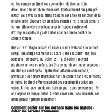
sur les corners en direct vous permettent de tirer parti du
déroulement du match en temps réel. Contrairement aux paris pré-
match, vous avez la possibilité d’ajuster vos choix en fonction de la
physionomie. Observez les premières minutes : si le match démarre
sur un rythme élevé avec beaucoup de frappes contrées et
d’attaques rapides, il y a de fortes chances que le nombre de
corners explose.
Une autre stratégie consiste à miser sur une avalanche de corners
lorsqu’une équipe est menée au score. Dans ces situations, elle
pousse à l’offensive, multiplie les tirs, et obtient souvent
plusieurs corners en rafale. Les fins de match sont aussi propices :
un club qui court après l’égalisation attaque sans relâche,
provoquant un nombre impressionnant de corners dans les dernières
minutes. Le direct offre également des opportunités grâce aux
séries. Il n’est pas rare de voir trois ou quatre corners consécutifs
en l’espace de cinq minutes. Si vous savez saisir ces moments, vos
gains peuvent grimper rapidement.
Comment parier sur les corners dans les matchs :
éviter les erreurs fréquentes