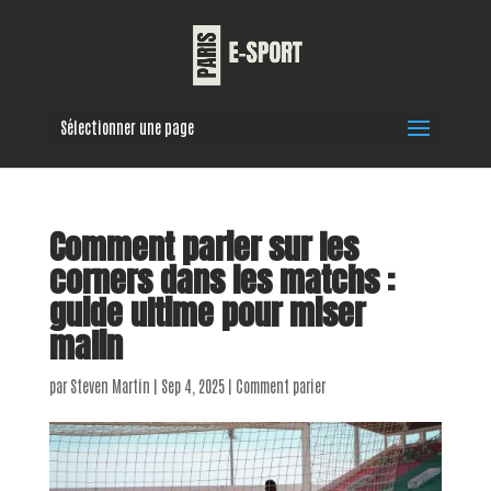
Sélectionner une page
Comment parier sur les
corners dans les matchs :
guide ultime pour miser
malin
par
Steven Martin
|
Sep 4, 2025
|
Comment parier