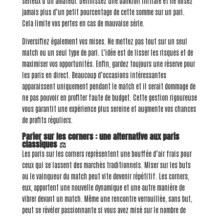
sérieux d’un amateur. Définissez une bankroll initiale et ne misez
jamais plus d’un petit pourcentage de cette somme sur un pari.
Cela limite vos pertes en cas de mauvaise série.
Diversifiez également vos mises. Ne mettez pas tout sur un seul
match ou un seul type de pari. L’idée est de lisser les risques et de
maximiser vos opportunités. Enfin, gardez toujours une réserve pour
les paris en direct. Beaucoup d’occasions intéressantes
apparaissent uniquement pendant le match et il serait dommage de
ne pas pouvoir en profiter faute de budget. Cette gestion rigoureuse
vous garantit une expérience plus sereine et augmente vos chances
de profits réguliers.
Parier sur les corners : une alternative aux paris
classiques ⚖️
Les paris sur les corners représentent une bouffée d’air frais pour
ceux qui se lassent des marchés traditionnels. Miser sur les buts
ou le vainqueur du match peut vite devenir répétitif. Les corners,
eux, apportent une nouvelle dynamique et une autre manière de
vibrer devant un match. Même une rencontre verrouillée, sans but,
peut se révéler passionnante si vous avez misé sur le nombre de