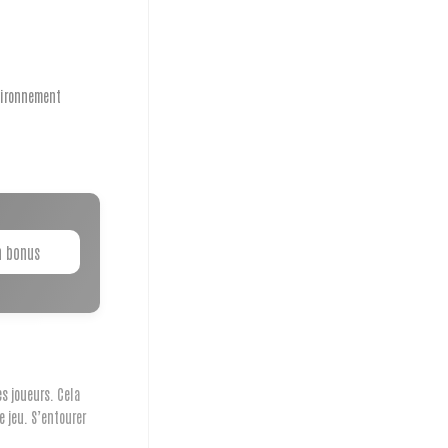
vironnement
n bonus
es joueurs. Cela
e jeu. S’entourer