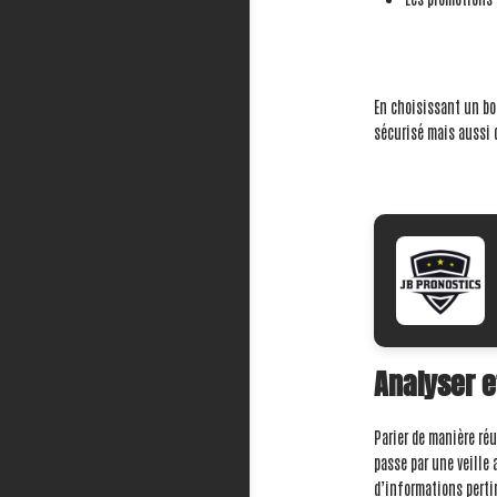
En choisissant un b
sécurisé mais aussi d
Analyser e
Parier de manière réu
passe par une veille 
d’informations perti